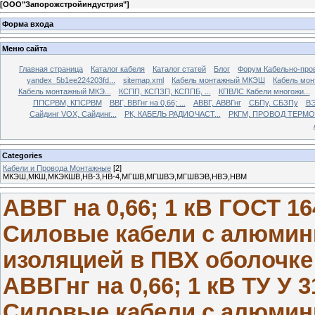
[
ООО"Запорожстройиндустрия"
]
Форма входа
Меню сайта
Главная страница
Каталог кабеля
Каталог статей
Блог
Форум Кабельно-про
yandex_5b1ee224203fd...
sitemap.xml
Кабель монтажный МКЭШ
Кабель мо
Кабель монтажный МКЭ...
КСПП, КСПЗП, КСППБ, ...
КПВЛС Кабели многожи...
ППСРВМ, КПСРВМ
ВВГ, ВВГнг на 0,66; ...
АВВГ, АВВГнг
СБПу, СБЗПу
ВЭ
Сайдинг VOX, Сайдинг...
РК, КАБЕЛЬ РАДИОЧАСТ...
РКГМ, ПРОВОД ТЕРМОС
Categories
Кабели и Провода Монтажные
[2]
МКЭШ,МКШ,МКЭКШВ,НВ-3,НВ-4,МГШВ,МГШВЭ,МГШВЭВ,НВЭ,НВМ
АВВГ на 0,66; 1 кВ ГОСТ 16
Силовые кабели с алюмин
изоляцией в ПВХ оболочке
АВВГнг на 0,66; 1 кВ ТУ У 
Силовые кабели с алюмин