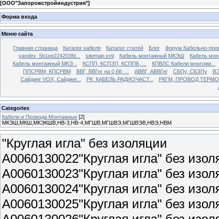
[
ООО"Запорожстройиндустрия"
]
Форма входа
Меню сайта
Главная страница
Каталог кабеля
Каталог статей
Блог
Форум Кабельно-про
yandex_5b1ee224203fd...
sitemap.xml
Кабель монтажный МКЭШ
Кабель мо
Кабель монтажный МКЭ...
КСПП, КСПЗП, КСППБ, ...
КПВЛС Кабели многожи...
ППСРВМ, КПСРВМ
ВВГ, ВВГнг на 0,66; ...
АВВГ, АВВГнг
СБПу, СБЗПу
ВЭ
Сайдинг VOX, Сайдинг...
РК, КАБЕЛЬ РАДИОЧАСТ...
РКГМ, ПРОВОД ТЕРМОС
Categories
Кабели и Провода Монтажные
[2]
МКЭШ,МКШ,МКЭКШВ,НВ-3,НВ-4,МГШВ,МГШВЭ,МГШВЭВ,НВЭ,НВМ
"Круглая игла" без изоляции
A0060130022"Круглая игла" без изол
A0060130023"Круглая игла" без изол
A0060130024"Круглая игла" без изол
A0060130025"Круглая игла" без изол
A0060130026"Круглая игла" без изол